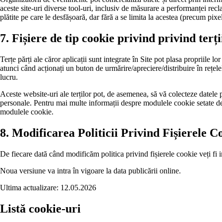
aceste site-uri diverse tool-uri, inclusiv de măsurare a performanței rec
plătite pe care le desfășoară, dar fără a se limita la acestea (precum pixe
7. Fișiere de tip cookie privind privind terți
Terțe părți ale căror aplicații sunt integrate în Site pot plasa propriile 
atunci când acționați un buton de urmărire/apreciere/distribuire în rețele
lucru.
Aceste website-uri ale terților pot, de asemenea, să vă colecteze datele
personale. Pentru mai multe informații despre modulele cookie setate de we
modulele cookie.
8. Modificarea Politicii Privind Fișierele C
De fiecare dată când modificăm politica privind fișierele cookie veți fi i
Noua versiune va intra în vigoare la data publicării online.
Ultima actualizare: 12.05.2026
Listă cookie-uri