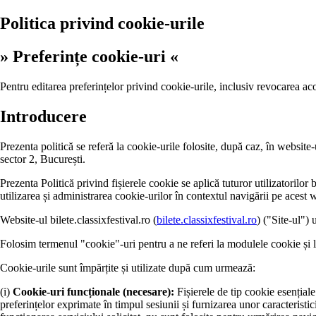
Politica privind cookie-urile
» Preferințe cookie-uri «
Pentru editarea preferințelor privind cookie-urile, inclusiv revocarea ac
Introducere
Prezenta politică se referă la cookie-urile folosite, după caz, în website-
sector 2, București.
Prezenta Politică privind fișierele cookie se aplică tuturor utilizatorilor b
utilizarea și administrarea cookie-urilor în contextul navigării pe acest 
Website-ul bilete.classixfestival.ro (
bilete.classixfestival.ro
) ("Site-ul") 
Folosim termenul "cookie"-uri pentru a ne referi la modulele cookie și l
Cookie-urile sunt împărțite și utilizate după cum urmează:
(i)
Cookie-uri funcționale (necesare):
Fișierele de tip cookie esențial
preferințelor exprimate în timpul sesiunii și furnizarea unor caracteristi