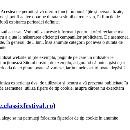
. Acestea ne permit să vă oferim funcții îmbunătățite și personalizate,
e și pot fi active doar pe durata sesiunii curente sau, în funcție de
după expirarea perioadei definite.
 le-ați accesat. Vom utiliza aceste informații pentru a oferi reclame mai
ntru a ajuta la măsurarea eficienței campaniilor publicitare. De asemenea,
ste, în general, de 3 luni, însă anumite categorii pot avea o durată de
mite.
ilizat website-ul (de exemplu, paginile pe care un utilizator le
funcționează Site-ul nostru, de exemplu, asigurând că puteți găsi ușor
erioada de expirare poate să varieze, iar în unele cazuri poate depăși 2
timiza experiența dvs. de utilizator și pentru a vă prezenta publicitate în
, de asemenea, utiliza fișiere de tip cookie, asupra cărora nu exercităm
e.classixfestival.ro
)
i alege sa nu permiteți folosirea fișierelor de tip cookie în anumite