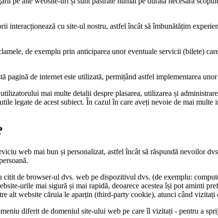
gării pe alte website-uri și sunt păstrate numai pe durata necesară scopulu
i interacționează cu site-ul nostru, astfel încât să îmbunătățim experienț
mele, de exemplu prin anticiparea unor eventuale servicii (bilete) care vo
 pagină de internet este utilizată, permițând astfel implementarea unor m
ilizatorului mai multe detalii despre plasarea, utilizarea și administrarea
tile legate de acest subiect. În cazul în care aveți nevoie de mai multe i
?
rviciu web mai bun și personalizat, astfel încât să răspundă nevoilor dvs.
 persoană.
sau citit de browser-ul dvs. web pe dispozitivul dvs. (de exemplu: compute
ebsite-urile mai sigură și mai rapidă, deoarece acestea își pot aminti pref
tre alt website căruia le aparțin (third-party cookie), atunci când vizitați
niu diferit de domeniul site-ului web pe care îl vizitați - pentru a sprij