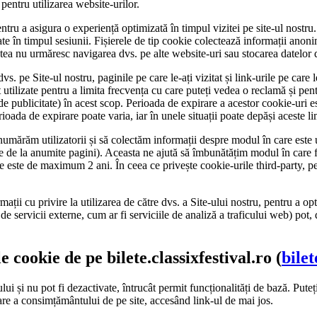
 pentru utilizarea website-urilor.
entru a asigura o experiență optimizată în timpul vizitei pe site-ul nostru
te în timpul sesiunii. Fișierele de tip cookie colectează informații anonim
tea nu urmăresc navigarea dvs. pe alte website-uri sau stocarea datelor 
dvs. pe Site-ul nostru, paginile pe care le-ați vizitat și link-urile pe care
 utilizate pentru a limita frecvența cu care puteți vedea o reclamă și pe
 de publicitate) în acest scop. Perioada de expirare a acestor cookie-uri e
rioada de expirare poate varia, iar în unele situații poate depăși aceste li
umărăm utilizatorii și să colectăm informații despre modul în care este ut
re de la anumite pagini). Aceasta ne ajută să îmbunătățim modul în care 
ie este de maximum 2 ani. În ceea ce privește cookie-urile third-party, p
ații cu privire la utilizarea de către dvs. a Site-ului nostru, pentru a op
 de servicii externe, cum ar fi serviciile de analiză a traficului web) pot
cookie de pe bilete.classixfestival.ro (
bilet
ui și nu pot fi dezactivate, întrucât permit funcționalități de bază. Puteț
nare a consimțământului de pe site, accesând link-ul de mai jos.