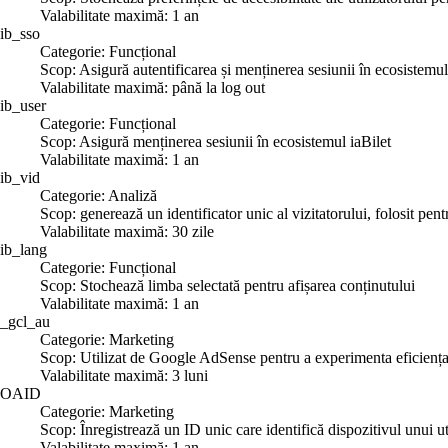
Valabilitate maximă: 1 an
ib_sso
Categorie: Funcțional
Scop: Asigură autentificarea și menținerea sesiunii în ecosistemul
Valabilitate maximă: până la log out
ib_user
Categorie: Funcțional
Scop: Asigură menținerea sesiunii în ecosistemul iaBilet
Valabilitate maximă: 1 an
ib_vid
Categorie: Analiză
Scop: generează un identificator unic al vizitatorului, folosit pent
Valabilitate maximă: 30 zile
ib_lang
Categorie: Funcțional
Scop: Stochează limba selectată pentru afișarea conținutului
Valabilitate maximă: 1 an
_gcl_au
Categorie: Marketing
Scop: Utilizat de Google AdSense pentru a experimenta eficiența re
Valabilitate maximă: 3 luni
OAID
Categorie: Marketing
Scop: Înregistrează un ID unic care identifică dispozitivul unui uti
Valabilitate maximă: 1 an