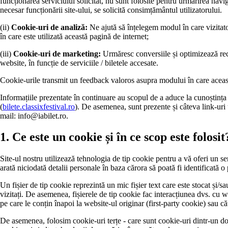
funcționarea serviciului solicitat, nu sunt folosite pentru urmărirea navi
necesar funcționării site-ului, se solicită consimțământul utilizatorului.
(ii)
Cookie-uri de analiză:
Ne ajută să înțelegem modul în care vizitatori
în care este utilizată această pagină de internet;
(iii)
Cookie-uri de marketing:
Urmăresc conversiile și optimizează recla
website, în funcție de serviciile / biletele accesate.
Cookie-urile transmit un feedback valoros asupra modului în care această
Informațiile prezentate în continuare au scopul de a aduce la cunoștința ut
(
bilete.classixfestival.ro
). De asemenea, sunt prezente și câteva link-uri u
mail:
info@iabilet.ro
.
1. Ce este un cookie și în ce scop este folosit
Site-ul nostru utilizează tehnologia de tip cookie pentru a vă oferi un se
arată niciodată detalii personale în baza cărora să poată fi identificată o
Un fișier de tip cookie reprezintă un mic fișier text care este stocat și/
vizitați. De asemenea, fișierele de tip cookie fac interacțiunea dvs. cu w
pe care le conțin înapoi la website-ul originar (first-party cookie) sau că
De asemenea, folosim cookie-uri terțe - care sunt cookie-uri dintr-un dome