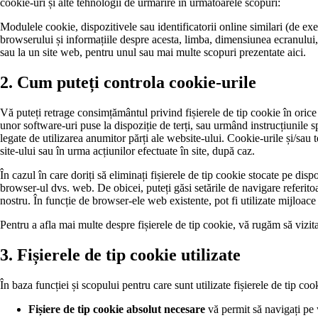
cookie-uri și alte tehnologii de urmărire în următoarele scopuri:
Modulele cookie, dispozitivele sau identificatorii online similari (de exem
browserului și informațiile despre acesta, limba, dimensiunea ecranului, t
sau la un site web, pentru unul sau mai multe scopuri prezentate aici.
2. Cum puteți controla cookie-urile
Vă puteți retrage consimțământul privind fișierele de tip cookie în orice 
unor software-uri puse la dispoziție de terți, sau urmând instrucțiunile s
legate de utilizarea anumitor părți ale website-ului. Cookie-urile și/sau 
site-ului sau în urma acțiunilor efectuate în site, după caz.
În cazul în care doriți să eliminați fișierele de tip cookie stocate pe dispo
browser-ul dvs. web. De obicei, puteți găsi setările de navigare referito
nostru. În funcție de browser-ele web existente, pot fi utilizate mijloace
Pentru a afla mai multe despre fișierele de tip cookie, vă rugăm să vizit
3. Fișierele de tip cookie utilizate
În baza funcției și scopului pentru care sunt utilizate fișierele de tip coo
Fișiere de tip cookie absolut necesare
vă permit să navigați pe w