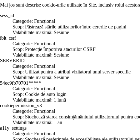
Mai jos sunt descrise cookie-urile utilizate în Site, inclusiv rolul acesto
sess_id
Categorie: Funcțional
Scop: Păstrează stările utilizatorilor între cererile de pagini
Valabilitate maximă: Sesiune
iblt_csrf
Categorie: Funcțional
Scop: Protecție împotriva atacurilor CSRF
Valabilitate maximă: Sesiune
SERVERID
Categorie: Funcțional
Scop: Utilizat pentru a atribui vizitatorul unui server specific
Valabilitate maximă: Sesiune
54ec9fb70701*****
Categorie: Funcțional
Scop: Cookie de auto-login
Valabilitate maximă: 1 lună
cookiepermission_v3
Categorie: Funcțional
Scop: Stochează starea consimțământului utilizatorului pentru co
Valabilitate maximă: 1 an
a11y_settings
Categorie: Funcțional
Scop: Stochează preferințele de accesibilitate ale utilizatorului pen