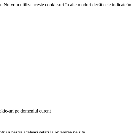
ra. Nu vom utiliza aceste cookie-uri în alte moduri decât cele indicate în 
okie-uri pe domeniul curent
tru a păstra aceleași setări la revenirea pe site