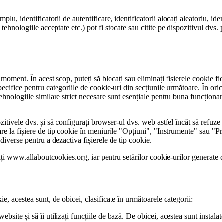
plu, identificatorii de autentificare, identificatorii alocați aleatoriu, id
ehnologiile acceptate etc.) pot fi stocate sau citite pe dispozitivul dvs.
moment. În acest scop, puteți să blocați sau eliminați fișierele cookie fi
pecifice pentru categoriile de cookie-uri din secțiunile următoare. În oric
tehnologiile similare strict necesare sunt esențiale pentru buna funcționa
zitivele dvs. și să configurați browser-ul dvs. web astfel încât să refuze fi
are la fișiere de tip cookie în meniurile "Opțiuni", "Instrumente" sau "Pr
 diverse pentru a dezactiva fișierele de tip cookie.
ați www.allaboutcookies.org, iar pentru setărilor cookie-urilor generate 
kie, acestea sunt, de obicei, clasificate în următoarele categorii:
ebsite și să îi utilizați funcțiile de bază. De obicei, acestea sunt instal