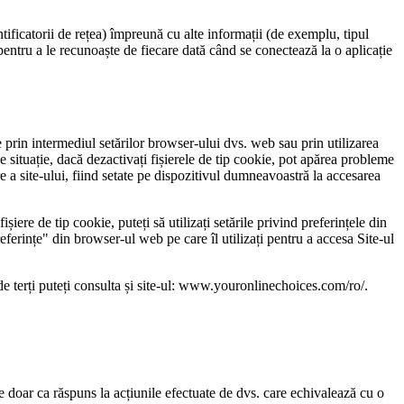
entificatorii de rețea) împreună cu alte informații (de exemplu, tipul
 pentru a le recunoaște de fiecare dată când se conectează la o aplicație
e prin intermediul setărilor browser-ului dvs. web sau prin utilizarea
e situație, dacă dezactivați fișierele de tip cookie, pot apărea probleme
re a site-ului, fiind setate pe dispozitivul dumneavoastră la accesarea
șiere de tip cookie, puteți să utilizați setările privind preferințele din
eferințe" din browser-ul web pe care îl utilizați pentru a accesa Site-ul
de terți puteți consulta și site-ul: www.youronlinechoices.com/ro/.
ate doar ca răspuns la acțiunile efectuate de dvs. care echivalează cu o