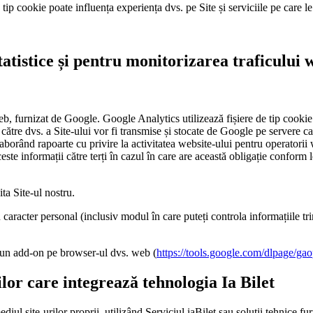
e tip cookie poate influența experiența dvs. pe Site și serviciile pe care l
statistice și pentru monitorizarea traficului 
b, furnizat de Google. Google Analytics utilizează fișiere de tip cookie 
de către dvs. a Site-ului vor fi transmise și stocate de Google pe servere 
elaborând rapoarte cu privire la activitatea website-ului pentru operatorii w
ste informații către terți în cazul în care are această obligație conform l
ta Site-ul nostru.
 caracter personal (inclusiv modul în care puteți controla informațiile tri
a un add-on pe browser-ul dvs. web (
https://tools.google.com/dlpage/gao
ilor care integrează tehnologia Ia Bilet
iul site-urilor proprii, utilizând Serviciul iaBilet sau soluții tehnice fu