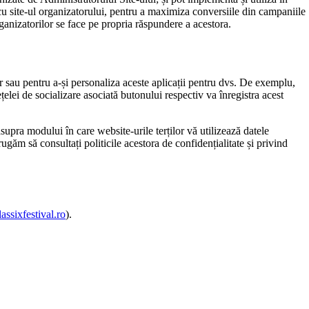
 cu site-ul organizatorului, pentru a maximiza conversiile din campaniile
organizatorilor se face pe propria răspundere a acestora.
 lor sau pentru a-și personaliza aceste aplicații pentru dvs. De exemplu,
elei de socializare asociată butonului respectiv va înregistra acest
upra modului în care website-urile terților vă utilizează datele
ugăm să consultați politicile acestora de confidențialitate și privind
lassixfestival.ro
).