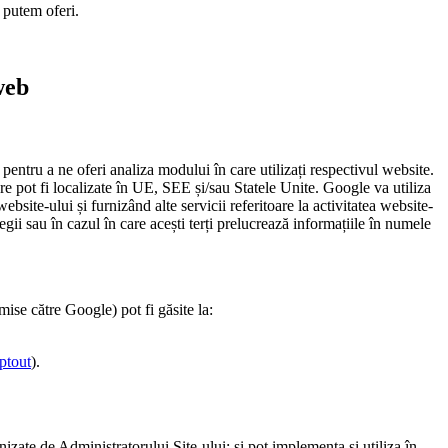
e putem oferi.
web
pentru a ne oferi analiza modului în care utilizați respectivul website.
care pot fi localizate în UE, SEE și/sau Statele Unite. Google va utiliza
ebsite-ului și furnizând alte servicii referitoare la activitatea website-
egii sau în cazul în care acești terți prelucrează informațiile în numele
mise către Google) pot fi găsite la:
ptout
).
rnizate de Administratorului Site-ului; și pot implementa și utiliza în