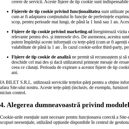
cerere de servicii. Aceste fișiere de tip cookie sunt indispensabile
Fișierele de tip cookie privind funcționalitatea
sunt utilizate p
cum ar fi adaptarea conținutului în funcție de preferințele exprima
scop, pentru perioade mai lungi, de până la 1 lună sau 1 an. Aces
Fișiere de tip cookie privind marketing-ul
înregistrează vizita 
relevante pentru dvs. și interesele dvs. De asemenea, acestea sunt
putem împărtăși aceste informații cu terțe-părți (cum ar fi agenții
valabilitate de până la 1 an . În cazul cookie-urilor third-party, pe
Fișiere de tip cookie de analiză
ne permit să recunoaștem și să n
deschide cel mai des și dacă utilizatorul primește mesaje de eroa
ceea ce căutați. Perioada de expirare a acestor fișiere de tip cook
ani.
IA BILET S.R.L. utilizează serviciile terțelor-părți pentru a obține inform
afara Site-ului nostru. Aceste terțe-părți (inclusiv, de exemplu, furnizori
niciun control.
4. Alegerea dumneavoastră privind modulele 
Cookie-urile esențiale sunt necesare pentru funcționarea corectă a Site-ul
scopuri neesențiale, utilizând opțiunile disponibile în centrul de gestio