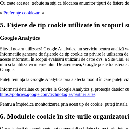
Cu toate acestea, trebuie sa știți ca blocarea anumitor tipuri de fișiere d
»
Preferințe cookie-uri
«
5. Fișiere de tip cookie utilizate în scopuri 
Google Analytics
Site-ul nostru utilizează Google Analytics, un serviciu pentru analiză we
Informațiile generate de fișierele de tip cookie cu privire la utilizarea 
aceste informații în scopul evaluării utilizării de către dvs. a Site-ului, 
ului și la utilizarea internetului. De asemenea, Google poate transfera ace
Google.
Puteți renunța la Google Analytics fără a afecta modul în care puteți vizi
Informații detaliate cu privire la Google Analytics și protecția datelor cu
https://policies.google.com/technologies/partner-sites
.
Pentru a împiedica monitorizarea prin acest tip de cookie, puteți instal
6. Modulele cookie în site-urile organizator
Organizatorii de evenimente pot comercializa bilete și direct prin intermed