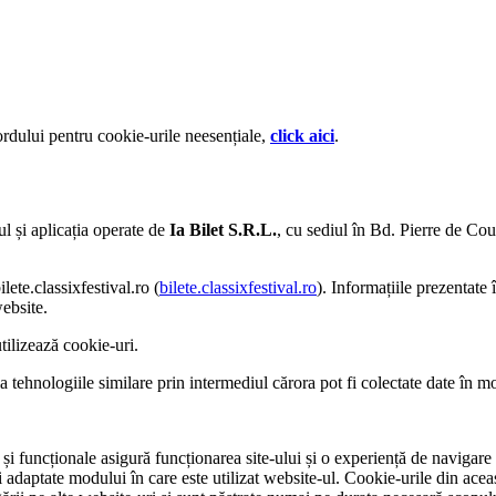
ordului pentru cookie-urile neesențiale,
click aici
.
ul și aplicația operate de
Ia Bilet S.R.L.
, cu sediul în Bd. Pierre de Coub
ilete.classixfestival.ro (
bilete.classixfestival.ro
). Informațiile prezentate 
website.
utilizează cookie-uri.
a tehnologiile similare prin intermediul cărora pot fi colectate date în 
e și funcționale asigură funcționarea site-ului și o experiență de navigar
ci adaptate modului în care este utilizat website-ul. Cookie-urile din ace