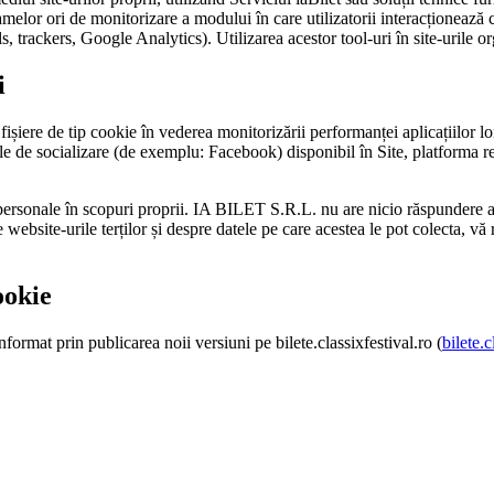
lamelor ori de monitorizare a modului în care utilizatorii interacționează
ls, trackers, Google Analytics). Utilizarea acestor tool-uri în site-urile 
i
lor fișiere de tip cookie în vederea monitorizării performanței aplicațiilor
le de socializare (de exemplu: Facebook) disponibil în Site, platforma reț
 personale în scopuri proprii. IA BILET S.R.L. nu are nicio răspundere as
bsite-urile terților și despre datele pe care acestea le pot colecta, vă r
ookie
nformat prin publicarea noii versiuni pe bilete.classixfestival.ro (
bilete.c