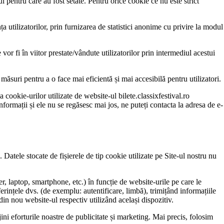
i pentru care au fost setate. Pentru orice cookie ce nu este strict
a utilizatorilor, prin furnizarea de statistici anonime cu privire la modul
r fi în viitor prestate/vândute utilizatorilor prin intermediul acestui
ăsuri pentru a o face mai eficientă și mai accesibilă pentru utilizatori.
 cookie-urilor utilizate de website-ul bilete.classixfestival.ro
nformații și ele nu se regăsesc mai jos, ne puteți contacta la adresa de e-
 Datele stocate de fișierele de tip cookie utilizate pe Site-ul nostru nu
r, laptop, smartphone, etc.) în funcție de website-urile pe care le
erințele dvs. (de exemplu: autentificare, limbă), trimițând informațiile
 din nou website-ul respectiv utilizând același dispozitiv.
ini eforturile noastre de publicitate și marketing. Mai precis, folosim